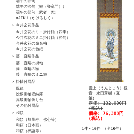
端午の節句
端午の節句（鯉（登竜門））
端午の節句（武者・兜）
×JIKU（かけるじく）
今井玄花作品
今井玄花のミニ掛け軸（四季）
今井玄花のミニ掛け軸（節句）
今井玄花の命名軸
今井玄花の色紙
藤 直晴作品
藤 直晴の掛軸
藤 直晴の額
藤 直晴のミニ額
掛軸付属品
雲上（うんじょう）観
風鎮
音 永田芳樹（直
総桐掛軸収納庫
筆）
高級掛軸飾り台
定価:
132,000円
その他付属品
(税込)
和額
価格:
76,388円
(税込)
和額（無量寿、佛心等）
和額（日本画）
1件～10件 （全10件）
和額（禅語等）