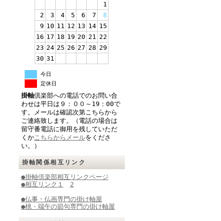
1
2
3
4
5
6
7
8
9
10
11
12
13
14
15
16
17
18
19
20
21
22
23
24
25
26
27
28
29
30
31
今日
定休日
掛軸
倶楽部への電話でのお問い合
わせは平日は９：００～19：00で
す。メールは確認次第こちらから
ご連絡致します。（電話の場合は
留守番電話に御用を残していただ
くか
こちらからメール
をくださ
い。）
掛軸関係相互リンク
●掛軸倶楽部相互リンクページ
●相互リンク
１
2
●仏事・仏画専門の掛け軸屋
●桃・端午の節句専門の掛け軸屋