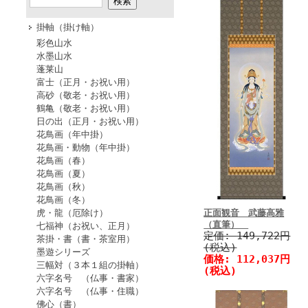
掛軸（掛け軸）
彩色山水
水墨山水
蓬莱山
富士（正月・お祝い用）
高砂（敬老・お祝い用）
鶴亀（敬老・お祝い用）
日の出（正月・お祝い用）
花鳥画（年中掛）
花鳥画・動物（年中掛）
花鳥画（春）
花鳥画（夏）
花鳥画（秋）
花鳥画（冬）
虎・龍（厄除け）
正面観音 武藤高雅
（直筆）
七福神（お祝い、正月）
定価:
149,722円
茶掛・書（書・茶室用）
(税込)
墨遊シリーズ
価格:
112,037円
三幅対（３本１組の掛軸）
(税込)
六字名号 （仏事・書家）
六字名号 （仏事・住職）
佛心（書）