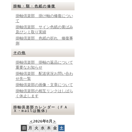
掛軸・額・色紙の修復
掛軸倶楽部 掛け軸の修復につい
て
掛軸倶楽部 サイン色紙の黄ばみ
及びシミ取り実績
掛軸倶楽部 色紙の折れ 修復事
例
その他
掛軸倶楽部 掛軸の返品について
重要なお知らせ
掛軸倶楽部 配送状況お問い合わ
せ先一覧
掛軸倶楽部の画像・文章について
掛軸倶楽部の相互リンクはしばら
く休止します
掛軸倶楽部カレンダー（ＦＡ
Ｘ・mailは無休）
＜
2026年8月
＞
日
月
火
水
木
金
土