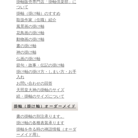
掛軸販売専門店「掛軸倶楽部」に
ついて
掛軸（掛け軸）のすすめ
取扱作家（住職）紹介
風景画の掛け軸
花鳥画の掛け軸
動物画の掛け軸
書の掛け軸
神の掛け軸
仏画の掛け軸
節句・故事・伝記の掛け軸
掛け軸の掛け方・しまい方・お手
入れ
お問い合わせの回答
天照皇大神の掛軸のサイズ
続・掛軸のサイズについて
掛軸（掛け軸）オーダーメイド
書の掛軸の別注承ります。
掛け軸の各種表装承ります
掛軸を作る時の禅語情報（オーダ
ーメイド用）