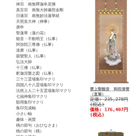
禅宗 南無釋迦牟尼佛
真言宗 南無大師遍照金剛
日蓮宗 南無妙法蓮華経
天照皇大神（神事）
庚申
聖蓮華（蓮の花）
観音・不動明王（仏事）
阿弥陀三尊佛（仏事）
達磨（仏事）
親鸞聖人（仏事）
弘法大師
十三佛（仏事）
釈迦涅槃之図（仏事）
三十三霊場集印マクリ
四国八十八霊場集印マクリ
雲上聖観音 和田清雪
法然上人二十五霊場集印マクリ
（直筆）
七福神集印マクリ
定価:
235,278円
額用集印マクリ
(税込)
集印完成軸
価格:
176,407円
小さい軸
(税込)
趣味・画賛
桃の節句（おひなさま）
桃の節句（桃）