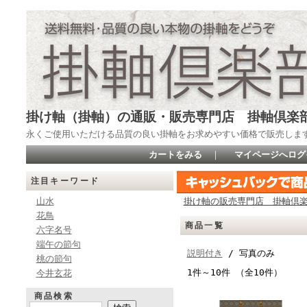
掛け軸（掛軸）の通販・販売専門店 掛軸倶楽
永くご使用いただける品質の良い掛軸をお求めやすい価格で販売しま
カートをみる
｜
マイページへログ
注目キーワード
山水
掛け軸の販売専門店 掛軸倶
花鳥
商品一覧
六字名号
端午の節句
説明付き
/ 写真のみ
桃の節句
1件～10件 （全10件）
今井玄花
商品検索