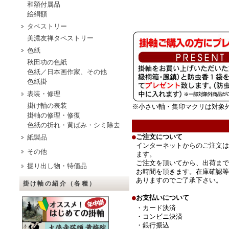
和額付属品
絵絹額
タペストリー
美濃友禅タペストリー
色紙
秋田功の色紙
色紙／日本画作家、その他
色紙掛
表装・修理
掛け軸の表装
※小さい軸・集印マクリは対象
掛軸の修理・修復
色紙の折れ・黄ばみ・シミ除去
●
ご注文について
紙製品
インターネットからのご注文は
その他
ます。
ご注文を頂いてから、出荷まで
掘り出し物・特価品
お時間を頂きます。在庫確認等
ありますのでご了承下さい。
掛け軸の紹介（各種）
●
お支払いについて
・カード決済
・コンビニ決済
・銀行振込