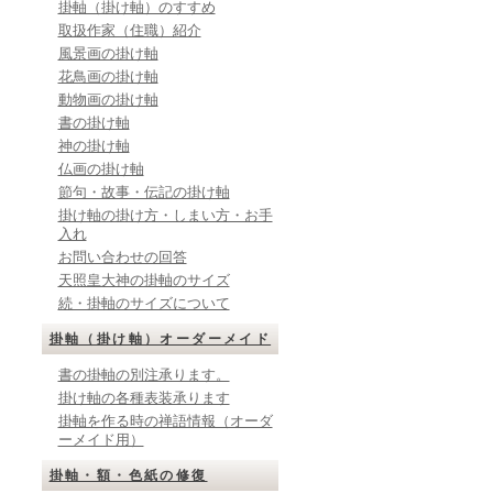
掛軸（掛け軸）のすすめ
取扱作家（住職）紹介
風景画の掛け軸
花鳥画の掛け軸
動物画の掛け軸
書の掛け軸
神の掛け軸
仏画の掛け軸
節句・故事・伝記の掛け軸
掛け軸の掛け方・しまい方・お手
入れ
お問い合わせの回答
天照皇大神の掛軸のサイズ
続・掛軸のサイズについて
掛軸（掛け軸）オーダーメイド
書の掛軸の別注承ります。
掛け軸の各種表装承ります
掛軸を作る時の禅語情報（オーダ
ーメイド用）
掛軸・額・色紙の修復