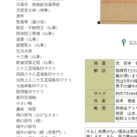
日蓮宗 南無妙法蓮華経
天照皇大神（神事）
庚申
聖蓮華（蓮の花）
観音・不動明王（仏事）
阿弥陀三尊佛（仏事）
達磨（仏事）
拡大
親鸞聖人（仏事）
弘法大師
十三佛（仏事）
釈迦涅槃之図（仏事）
画 題
兜 岩本 
三十三霊場集印マクリ
解 説
指揮官だけ
四国八十八霊場集印マクリ
厳が漂いま
法然上人二十五霊場集印マクリ
兜は5月の
七福神集印マクリ
男子の健や
額用集印マクリ
サイズ
約巾72cm
集印完成軸
作 家
岩本 青稜
小さい軸
略 歴
邦画会アト
趣味・画賛
得意 山水
桃の節句（おひなさま）
昭和２５年
桃の節句（桃）
端午の節句
※もし在庫がない場合は受
端午の節句（鯉（登竜門））
致します。また、手で書か