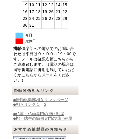
9
10
11
12
13
14
15
16
17
18
19
20
21
22
23
24
25
26
27
28
29
30
31
今日
定休日
掛軸
倶楽部への電話でのお問い合
わせは平日は９：００～19：00で
す。メールは確認次第こちらから
ご連絡致します。（電話の場合は
留守番電話に御用を残していただ
くか
こちらからメール
をくださ
い。）
掛軸関係相互リンク
●掛軸倶楽部相互リンクページ
●相互リンク
１
2
●仏事・仏画専門の掛け軸屋
●桃・端午の節句専門の掛け軸屋
おすすめ紙製品のお知らせ