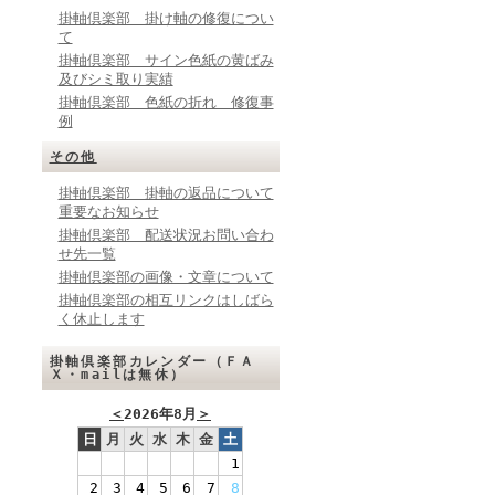
掛軸倶楽部 掛け軸の修復につい
て
掛軸倶楽部 サイン色紙の黄ばみ
及びシミ取り実績
掛軸倶楽部 色紙の折れ 修復事
例
その他
掛軸倶楽部 掛軸の返品について
重要なお知らせ
掛軸倶楽部 配送状況お問い合わ
せ先一覧
掛軸倶楽部の画像・文章について
掛軸倶楽部の相互リンクはしばら
く休止します
掛軸倶楽部カレンダー（ＦＡ
Ｘ・mailは無休）
＜
2026年8月
＞
日
月
火
水
木
金
土
1
2
3
4
5
6
7
8