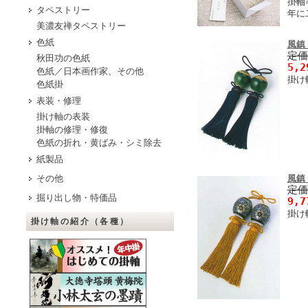
掛軸
タペストリー
年に
美濃友禅タペストリー
色紙
風
定
秋田功の色紙
5,
色紙／日本画作家、その他
掛け
色紙掛
表装・修理
掛け軸の表装
掛軸の修理・修復
色紙の折れ・黄ばみ・シミ除去
紙製品
風鎮
その他
定
掘り出し物・特価品
9,
掛け
掛け軸の紹介（各種）