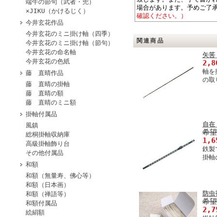
端午の節句（武者・兜）
場合があります。予めご了
×JIKU（かけるじく）
確認ください。）
今井玄花作品
今井玄花のミニ掛け軸（四季）
関連商品
今井玄花のミニ掛け軸（節句）
今井玄花の命名軸
矢筈
今井玄花の色紙
2,
軸を
藤 直晴作品
の取
藤 直晴の掛軸
藤 直晴の額
藤 直晴のミニ額
掛軸付属品
自在
風鎮
希
総桐掛軸収納庫
1,
高級掛軸飾り台
鉄製
その他付属品
掛軸
和額
和額（無量寿、佛心等）
和額（日本画）
防虫
和額（禅語等）
希
和額付属品
2,
絵絹額