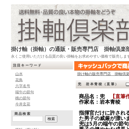
掛け軸（掛軸）の通販・販売専門店 掛軸倶楽
永くご使用いただける品質の良い掛軸をお求めやすい価格で販売しま
注目キーワード
山水
掛け軸の販売専門店 掛軸倶
花鳥
兜 岩本青稜（直筆）
六字名号
端午の節句
商品名：兜
【直筆
桃の節句
作家名：岩本青稜
今井玄花
指揮官だけに許され
商品検索
た男子の威厳が漂い
兜は5月の端午の節