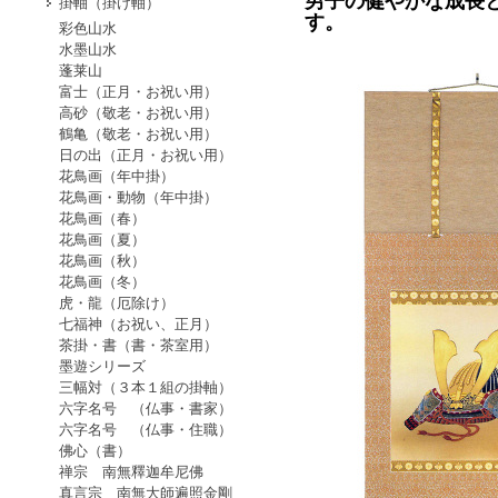
男子の健やかな成長
掛軸（掛け軸）
す。
彩色山水
水墨山水
蓬莱山
富士（正月・お祝い用）
高砂（敬老・お祝い用）
鶴亀（敬老・お祝い用）
日の出（正月・お祝い用）
花鳥画（年中掛）
花鳥画・動物（年中掛）
花鳥画（春）
花鳥画（夏）
花鳥画（秋）
花鳥画（冬）
虎・龍（厄除け）
七福神（お祝い、正月）
茶掛・書（書・茶室用）
墨遊シリーズ
三幅対（３本１組の掛軸）
六字名号 （仏事・書家）
六字名号 （仏事・住職）
佛心（書）
禅宗 南無釋迦牟尼佛
真言宗 南無大師遍照金剛