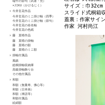
端午の節句（武者・兜）
サイズ：巾32cm 
×JIKU（かけるじく）
今井玄花作品
スライド式桐箱収
今井玄花のミニ掛け軸（四季）
蓋裏：作家サイ
今井玄花のミニ掛け軸（節句）
作家 河村尚江
今井玄花の命名軸
今井玄花の色紙
藤 直晴作品
藤 直晴の掛軸
藤 直晴の額
藤 直晴のミニ額
掛軸付属品
風鎮
総桐掛軸収納庫
高級掛軸飾り台
その他付属品
和額
和額（無量寿、佛心等）
和額（日本画）
和額（禅語等）
和額付属品
絵絹額