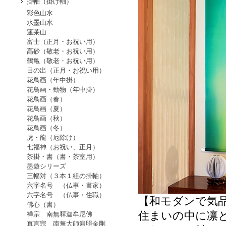
掛軸（掛け軸）
彩色山水
水墨山水
蓬莱山
富士（正月・お祝い用）
高砂（敬老・お祝い用）
鶴亀（敬老・お祝い用）
日の出（正月・お祝い用）
花鳥画（年中掛）
花鳥画・動物（年中掛）
花鳥画（春）
花鳥画（夏）
花鳥画（秋）
花鳥画（冬）
虎・龍（厄除け）
七福神（お祝い、正月）
茶掛・書（書・茶室用）
墨遊シリーズ
三幅対（３本１組の掛軸）
六字名号 （仏事・書家）
六字名号 （仏事・住職）
【和モダンで気
佛心（書）
住まいの中に凛
禅宗 南無釋迦牟尼佛
真言宗 南無大師遍照金剛