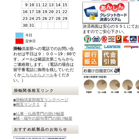
9
10
11
12
13
14
15
16
17
18
19
20
21
22
23
24
25
26
27
28
29
30
31
決済画面は安心のＳＳＬにてお
ますのでご安心下さい。
今日
定休日
掛軸
倶楽部への電話でのお問い合
わせは平日は９：００～19：00で
す。メールは確認次第こちらから
ご連絡致します。（電話の場合は
留守番電話に御用を残していただ
くか
こちらからメール
をくださ
い。）
掛軸関係相互リンク
●掛軸倶楽部相互リンクページ
●相互リンク
１
2
●仏事・仏画専門の掛け軸屋
●桃・端午の節句専門の掛け軸屋
おすすめ紙製品のお知らせ