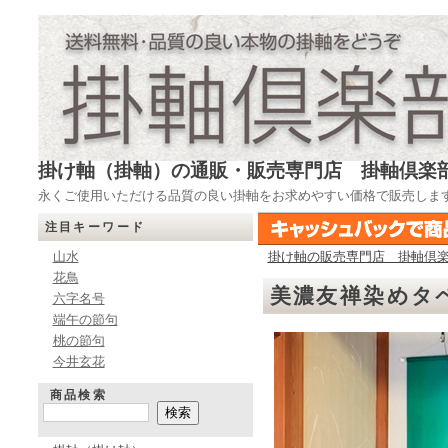
掛け軸（掛軸）の通販・販売専門店 掛軸倶楽
永くご使用いただける品質の良い掛軸をお求めやすい価格で販売しま
注目キーワード
山水
掛け軸の販売専門店 掛軸倶
花鳥
美濃友禅染めタ
六字名号
端午の節句
桃の節句
今井玄花
商品検索