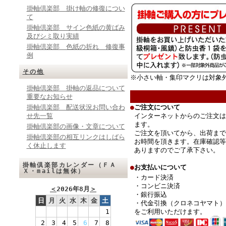
掛軸倶楽部 掛け軸の修復につい
て
掛軸倶楽部 サイン色紙の黄ばみ
及びシミ取り実績
掛軸倶楽部 色紙の折れ 修復事
例
その他
※小さい軸・集印マクリは対象
掛軸倶楽部 掛軸の返品について
重要なお知らせ
掛軸倶楽部 配送状況お問い合わ
●
ご注文について
せ先一覧
インターネットからのご注文は
ます。
掛軸倶楽部の画像・文章について
ご注文を頂いてから、出荷まで
掛軸倶楽部の相互リンクはしばら
お時間を頂きます。在庫確認等
く休止します
ありますのでご了承下さい。
掛軸倶楽部カレンダー（ＦＡ
●
お支払いについて
Ｘ・mailは無休）
・カード決済
・コンビニ決済
＜
2026年8月
＞
・銀行振込
日
月
火
水
木
金
土
・代金引換
（クロネコヤマト）
1
をご利用いただけます。
2
3
4
5
6
7
8