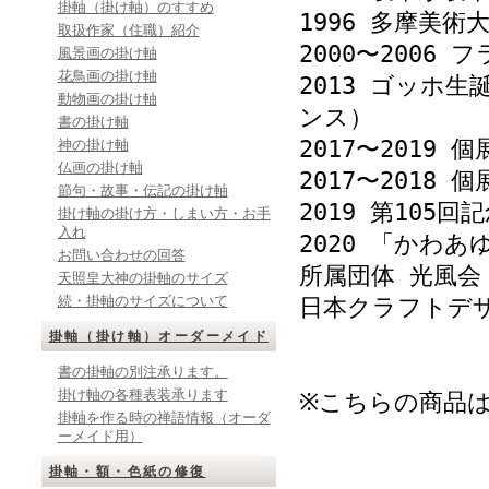
掛軸（掛け軸）のすすめ
1996 多摩美
取扱作家（住職）紹介
2000〜2006
風景画の掛け軸
花鳥画の掛け軸
2013 ゴッホ
動物画の掛け軸
ンス）
書の掛け軸
2017〜201
神の掛け軸
仏画の掛け軸
2017〜2018 個
節句・故事・伝記の掛け軸
2019 第105
掛け軸の掛け方・しまい方・お手
入れ
2020 「かわ
お問い合わせの回答
所属団体 光風会
天照皇大神の掛軸のサイズ
続・掛軸のサイズについて
日本クラフトデ
掛軸（掛け軸）オーダーメイド
書の掛軸の別注承ります。
掛け軸の各種表装承ります
※こちらの商品
掛軸を作る時の禅語情報（オーダ
ーメイド用）
掛軸・額・色紙の修復