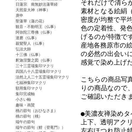
それだけで清ら
日蓮宗 南無妙法蓮華経
素材となる絵絹
天照皇大神（神事）
庚申
密度が均整で平
聖蓮華（蓮の花）
観音・不動明王（仏事）
色の定着性、発
阿弥陀三尊佛（仏事）
げるのが特徴で
達磨（仏事）
親鸞聖人（仏事）
産地各務原市の絵
弘法大師
の必然の出会い
十三佛（仏事）
釈迦涅槃之図（仏事）
感覚で染め上げ
三十三霊場集印マクリ
四国八十八霊場集印マクリ
法然上人二十五霊場集印マクリ
こちらの商品写
七福神集印マクリ
りの商品なので
額用集印マクリ
集印完成軸
ご確認いただき
小さい軸
趣味・画賛
桃の節句（おひなさま）
●美濃友禅染め
桃の節句（桃）
上下、透明アク
端午の節句
端午の節句（鯉（登竜門））
左右ほつれ防止